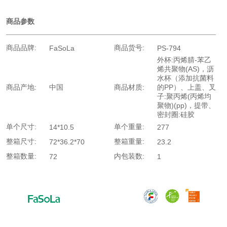
商品参数
商品品牌:
商品货号:
FaSoLa
PS-794
外杯:丙烯腈-苯乙
烯共聚物(AS)，沥
水杯（添加抗菌料
商品产地:
中国
商品材质:
的PP）、上盖、叉
子:聚丙烯(丙烯均
聚物)(pp)，提带、
密封圈:硅胶
单个尺寸:
单个重量:
14*10.5
277
整箱尺寸:
整箱重量:
72*36.2*70
23.2
整箱数量:
内包装数:
72
1