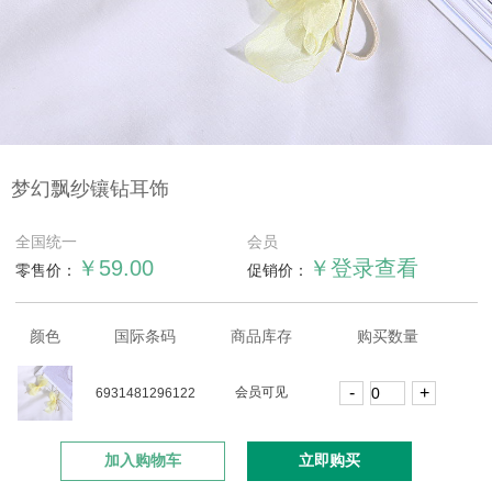
梦幻飘纱镶钻耳饰
全国统一
会员
￥59.00
￥登录查看
零售价：
促销价：
颜色
国际条码
商品库存
购买数量
会员可见
6931481296122